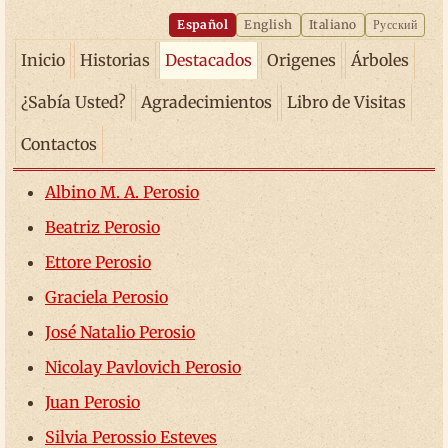
Español
English
Italiano
Русский
Inicio
Historias
Destacados
Origenes
Árboles
¿Sabía Usted?
Agradecimientos
Libro de Visitas
Contactos
Albino M. A. Perosio
Beatriz Perosio
Ettore Perosio
Graciela Perosio
José Natalio Perosio
Nicolay Pavlovich Perosio
Juan Perosio
Silvia Perossio Esteves