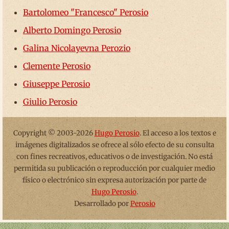
Bartolomeo "Francesco" Perosio
Alberto Domingo Perosio
Galina Nicolayevna Perozio
Clemente Perosio
Giuseppe Perosio
Giulio Perosio
Copyright © 2003-2026
Hugo Perosio
. El acceso a los textos e
imágenes digitalizados se ofrece al sólo efecto de su consulta
con fines recreativos, educativos o de investigación. No está
permitida su publicación o reproducción por cualquier medio
físico o electrónico sin expresa autorización por parte de
Hugo Perosio
.
Desarrollado por
Perosio