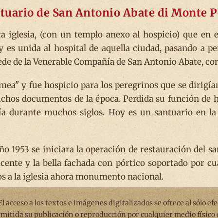
ntuario de San Antonio Abate di Monte P
a iglesia, (con un templo anexo al hospicio) que en e
y es unida al hospital de aquella ciudad, pasando a pe
 sede de la Venerable Compañía de San Antonio Abate, 
mea" y fue hospicio para los peregrinos que se dirig
chos documentos de la época. Perdida su función de ho
ía durante muchos siglos. Hoy es un santuario en la 
ño 1953 se iniciara la operación de restauración del s
cente y la bella fachada con pórtico soportado por cu
xos a la iglesia ahora monumento nacional.
 El acceso a los textos e imágenes digitalizados se ofrece al sólo ef
rmitida su publicación o reproducción por cualquier medio físico 