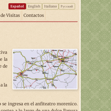
Español
English
Italiano
Русский
 de Visitas
Contactos
tiva
e la
e de
a la
 se ingresa en el anfiteatro morenico.
 costea a lo largo de una dulce llanura