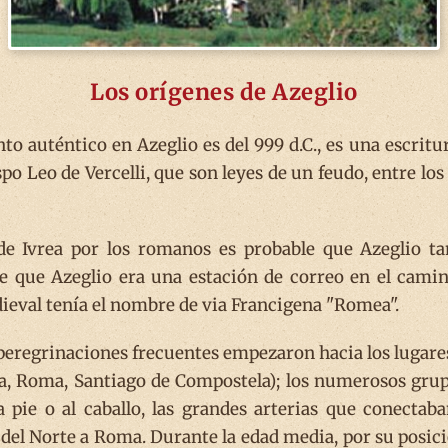
Los orígenes de Azeglio
o auténtico en Azeglio es del 999 d.C., es una escritur
spo Leo de Vercelli, que son leyes de un feudo, entre l
de Ivrea por los romanos es probable que Azeglio t
e que Azeglio era una estación de correo en el cami
dieval tenía el nombre de via Francigena "Romea".
as peregrinaciones frecuentes empezaron hacia los lugar
nta, Roma, Santiago de Compostela); los numerosos gru
a pie o al caballo, las grandes arterias que conectab
 del Norte a Roma. Durante la edad media, por su posici