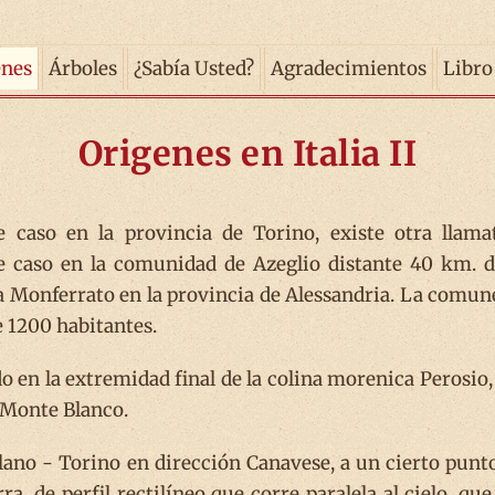
enes
Árboles
¿Sabía Usted?
Agradecimientos
Libro
Origenes en Italia II
 caso en la provincia de Torino, existe otra llama
te caso en la comunidad de Azeglio distante 40 km. d
a Monferrato en la provincia de Alessandria. La comun
e 1200 habitantes.
o en la extremidad final de la colina morenica Perosio, 
- Monte Blanco.
ano - Torino en dirección Canavese, a un cierto punto
a, de perfil rectilíneo que corre paralela al cielo, que