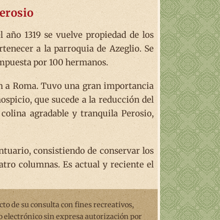
erosio
l año 1319 se vuelve propiedad de los
rtenecer a la parroquia de Azeglio. Se
compuesta por 100 hermanos.
ían a Roma. Tuvo una gran importancia
spicio, que sucede a la reducción del
colina agradable y tranquila Perosio,
antuario, consistiendo de conservar los
atro columnas. Es actual y reciente el
ecto de su consulta con fines recreativos,
o electrónico sin expresa autorización por