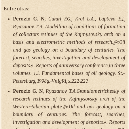
Entre otras:
Perozio G. N,
Gurari F.G., Krol L.A., Lapteva E.J.,
Ryazanov Т.А. Modelling of conditions of formation
of collectors retinues of the Kajmysovsky arch on a
basis and electrometric methods of research.//«Oil
and gas geology on a boundary of centuries. The
forecast, searches, investigation and development of
deposits». Reports of anniversary conference in three
volumes. Т.1. Fundamental bases of oil geology. St.-
Petersburg, 1998g.-VnIgRi, s.222-227.
Perozio G. N
, Ryazanov T.A.Granulometrichesky of
research retinues of the Kajmysovsky arch of the
Western-Siberian plate.//«Oil and gas geology on a
boundary of centuries. The forecast, searches,
investigation and development of deposits». Reports