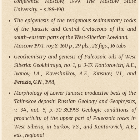
conference. Moscow, 1999. The Moscow State
University. - s.188-190.
The epigenesis of the terigenous sedimentary rocks
of the Jurassic and Central Cretaceous of the and
south-eastern parts of the West-Siberian Lowland.
Moscow 1971. roy.8. 160 p., 29 pls., 28 figs., 16 tabs
Geochemistry and genesis of Paleozoic oils of West
Siberia: Geokhimiya, no. 1, p. 3-17. Kontorovich, A.E.,
Ivanov, I.A., Koveshnikov, A.E., Krasnov, V.I., and
Perozio, G.N
., 1991,
Morphology of Lower Jurassic productive beds of the
Talinskoe deposit: Russian Geology and Geophysics,
v. 34., not. 5, p. 30-35.1993 Geologic conditions of
productivity of the upper part of Paleozoic rocks in
West Siberia, in Surkov, V.S., and Kontorovich, A.E.,
eds., regional