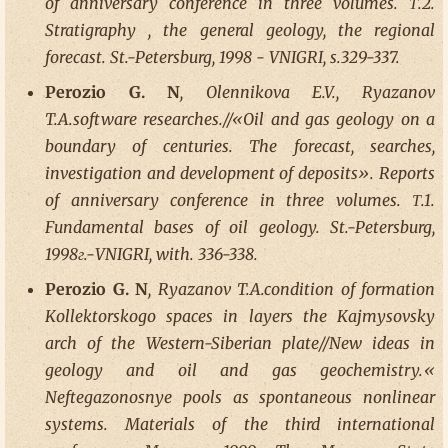
of anniversary conference in three volumes. Т.2.
Stratigraphy , the general geology, the regional
forecast. St.-Petersburg, 1998 - VNIGRI, s.329-337.
Perozio G. N
, Olennikova E.V., Ryazanov
T.A.software researches.//«Oil and gas geology on a
boundary of centuries. The forecast, searches,
investigation and development of deposits». Reports
of anniversary conference in three volumes. Т.1.
Fundamental bases of oil geology. St.-Petersburg,
1998г.-VNIGRI, with. 336-338.
Perozio G. N
, Ryazanov T.A.condition of formation
Kollektorskogo spaces in layers the Kajmysovsky
arch of the Western-Siberian plate//New ideas in
geology and oil and gas geochemistry.«
Neftegazonosnye pools as spontaneous nonlinear
systems. Materials of the third international