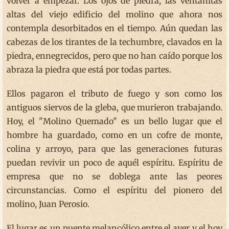
volver a empezar. Los ojos de piedra, las ventanitas
altas del viejo edificio del molino que ahora nos
contempla desorbitados en el tiempo. Aún quedan las
cabezas de los tirantes de la techumbre, clavados en la
piedra, ennegrecidos, pero que no han caído porque los
abraza la piedra que está por todas partes.
Ellos pagaron el tributo de fuego y son como los
antiguos siervos de la gleba, que murieron trabajando.
Hoy, el "Molino Quemado" es un bello lugar que el
hombre ha guardado, como en un cofre de monte,
colina y arroyo, para que las generaciones futuras
puedan revivir un poco de aquél espíritu. Espíritu de
empresa que no se doblega ante las peores
circunstancias. Como el espíritu del pionero del
molino, Juan Perosio.
El lugar es un puente melancólico entre el ayer y el hoy