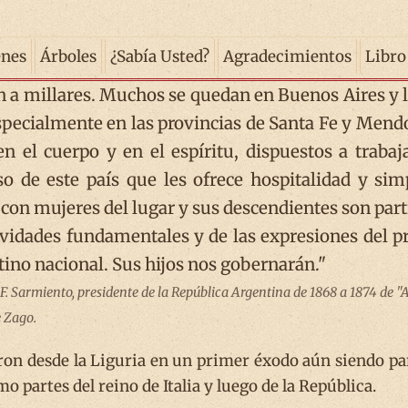
enes
Árboles
¿Sabía Usted?
Agradecimientos
Libro
n a millares. Muchos se quedan en Buenos Aires y l
specialmente en las provincias de Santa Fe y Mendo
n el cuerpo y en el espíritu, dispuestos a trabaja
so de este país que les ofrece hospitalidad y si
con mujeres del lugar y sus descendientes son partí
ividades fundamentales y de las expresiones del pro
tino nacional. Sus hijos nos gobernarán."
 Sarmiento, presidente de la República Argentina de 1868 a 1874 de "Arg
 Zago.
on desde la Liguria en un primer éxodo aún siendo pa
o partes del reino de Italia y luego de la República.