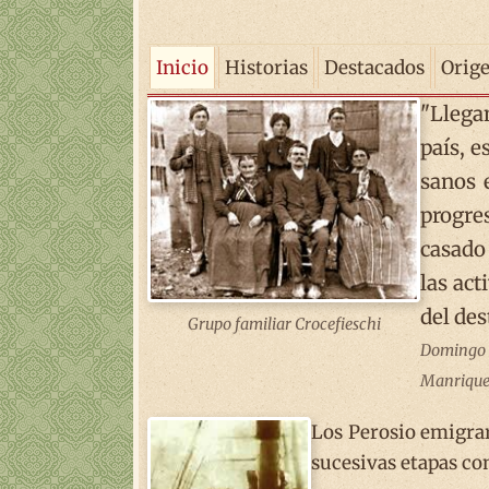
Inicio
Historias
Destacados
Orig
"Llega
país, e
sanos e
progre
casado 
las act
del des
Grupo familiar Crocefieschi
Domingo F.
Manrique
Los Perosio emigrar
sucesivas etapas com