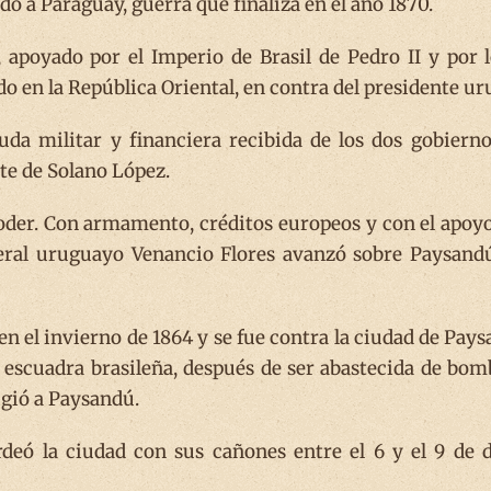
o a Paraguay, guerra que finaliza en el año 1870.
 apoyado por el Imperio de Brasil de Pedro II y por l
do en la República Oriental, en contra del presidente 
da militar y financiera recibida de los dos gobiern
te de Solano López.
der. Con armamento, créditos europeos y con el apoyo
eral uruguayo Venancio Flores avanzó sobre Paysandú,
 en el invierno de 1864 y se fue contra la ciudad de Pa
scuadra brasileña, después de ser abastecida de bom
igió a Paysandú.
deó la ciudad con sus cañones entre el 6 y el 9 de 