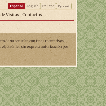
Español
English
Italiano
Русский
 de Visitas
Contactos
ecto de su consulta con fines recreativos,
o electrónico sin expresa autorización por