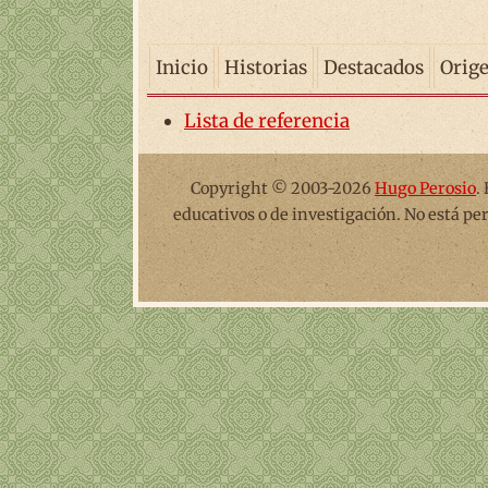
Inicio
Historias
Destacados
Orig
Lista de referencia
Copyright © 2003-2026
Hugo Perosio
.
educativos o de investigación. No está pe