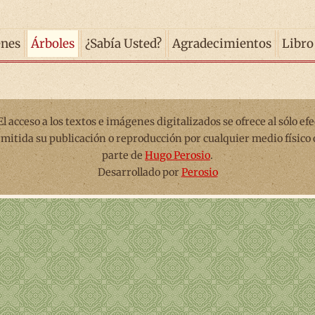
enes
Árboles
¿Sabía Usted?
Agradecimientos
Libro
 El acceso a los textos e imágenes digitalizados se ofrece al sólo ef
rmitida su publicación o reproducción por cualquier medio físico 
parte de
Hugo Perosio
.
Desarrollado por
Perosio