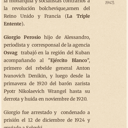
la monarquía y socialistas contrarios a
1947).
la revolución bolchevique,amen del
Reino Unido y Francia (
La Triple
Entente
)
.
Giorgio Perosio
hijo de Alessandro,
periodista y corresponsal de la agencia
Osvag
trabajó en la región del Kuban
acompañando al "
Ejército Blanco
",
primero del rebelde general Anton
Ivanovich Denikin, y luego desde la
primavera de 1920 del barón zarista
Pyotr Nikolaevich Wrangel hasta su
derrota y huida en noviembre de 1920.
Giorgio fue arrestado y condenado a
prisión el 12 de diciembre de 1924 y
enviado a Solovki.