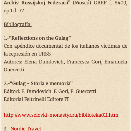
Archiv Rossijskoj Federacii”
(Moscú) GARF f. 8409,
op.1 d. 77.
Bibliografía.
1.-
“Reflections on the Gulag”
Con apéndice documental de los italianos víctimas de
la represión en URSS
Autores: Elena Dundovich, Francesca Gori, Emanuela
Guercetti.
2.-
“Gulag - Storia e memoria”
Editori: E. Dundovich, F. Gori, E. Guercetti
Editorial Feltrinelli Editore IT
http://www.solovki-monastyr.ru/biblioteka011.htm
3.-
Nordic Travel