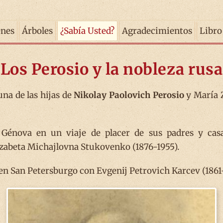
enes
Árboles
¿Sabía Usted?
Agradecimientos
Libro
Los Perosio y la nobleza rusa
una de las hijas de
Nikolay Paolovich Perosio
y María Z
n Génova en un viaje de placer de sus padres y ca
izabeta Michajlovna Stukovenko (1876-1955).
en San Petersburgo con Evgenij Petrovich Karcev (1861-