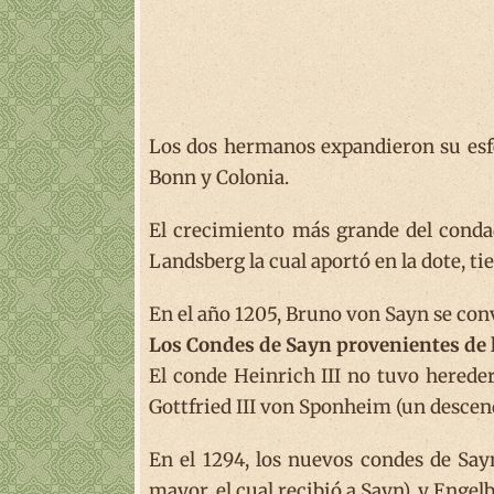
Los dos hermanos expandieron su esfer
Bonn y Colonia.
El crecimiento más grande del condado
Landsberg la cual aportó en la dote, t
En el año 1205, Bruno von Sayn se conv
Los Condes de Sayn provenientes de 
El conde Heinrich III no tuvo herede
Gottfried III von Sponheim (un desce
En el 1294, los nuevos condes de Say
mayor, el cual recibió a Sayn), y Engel