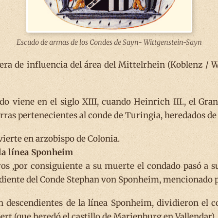
Escudo de armas de los Condes de Sayn- Wittgenstein-Sayn
a de influencia del área del Mittelrhein (Koblenz / W
 viene en el siglo XIII, cuando Heinrich III., el Gr
ierras pertenecientes al conde de Turingia, heredados de
ierte en arzobispo de Colonia.
la línea Sponheim
ros ,por consiguiente a su muerte el condado pasó a 
ndiente del Conde Stephan von Sponheim, mencionado po
n descendientes de la línea Sponheim, dividieron el 
bert (que heredó el castillo de Marienburg en Vallendar).