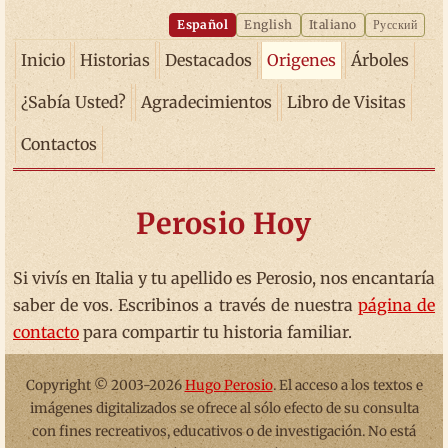
Español
English
Italiano
Русский
Inicio
Historias
Destacados
Origenes
Árboles
¿Sabía Usted?
Agradecimientos
Libro de Visitas
Contactos
Perosio Hoy
Si vivís en Italia y tu apellido es Perosio, nos encantaría
saber de vos. Escribinos a través de nuestra
página de
contacto
para compartir tu historia familiar.
Copyright © 2003-2026
Hugo Perosio
. El acceso a los textos e
imágenes digitalizados se ofrece al sólo efecto de su consulta
con fines recreativos, educativos o de investigación. No está