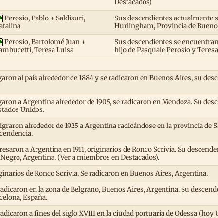
Destacados)
Perosio, Pablo + Saldisuri,
Sus descendientes actualmente se
Hurlingham, Provincia de Buenos
atalina
Perosio, Bartolomé Juan +
Sus descendientes se encuentran 
hijo de Pasquale Perosio y Teresa
ambucetti, Teresa Luisa
garon al país alrededor de 1884 y se radicaron en Buenos Aires, su desc
garon a Argentina alrededor de 1905, se radicaron en Mendoza. Su de
stados Unidos.
graron alrededor de 1925 a Argentina radicándose en la provincia de S
cendencia.
resaron a Argentina en 1911, originarios de Ronco Scrivia. Su descend
 Negro, Argentina. (Ver a miembros en Destacados).
ginarios de Ronco Scrivia. Se radicaron en Buenos Aires, Argentina.
radicaron en la zona de Belgrano, Buenos Aires, Argentina. Su descen
celona, España.
radicaron a fines del siglo XVIII en la ciudad portuaria de Odessa (ho