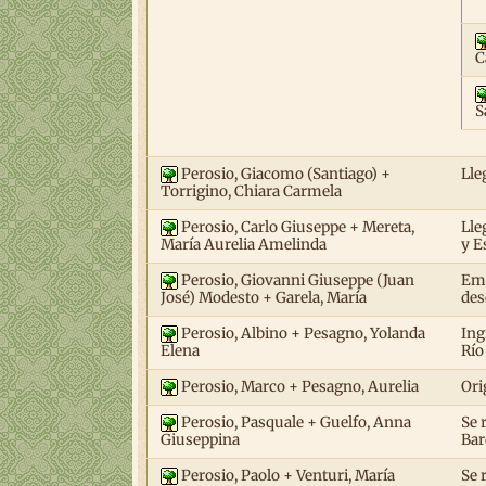
C
S
Perosio, Giacomo (Santiago) +
Lle
Torrigino, Chiara Carmela
Perosio, Carlo Giuseppe + Mereta,
Lle
y E
María Aurelia Amelinda
Perosio, Giovanni Giuseppe (Juan
Emi
des
José) Modesto + Garela, María
Perosio, Albino + Pesagno, Yolanda
Ing
Río
Elena
Perosio, Marco + Pesagno, Aurelia
Ori
Perosio, Pasquale + Guelfo, Anna
Se 
Bar
Giuseppina
Perosio, Paolo + Venturi, María
Se 