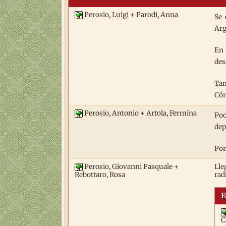
Perosio, Luigi + Parodi, Anna
Se 
Arg
En 
des
Tam
Cór
Perosio, Antonio + Artola, Fermina
Poc
dep
Por
Perosio, Giovanni Pasquale +
Lle
rad
Rebottaro, Rosa
F
C