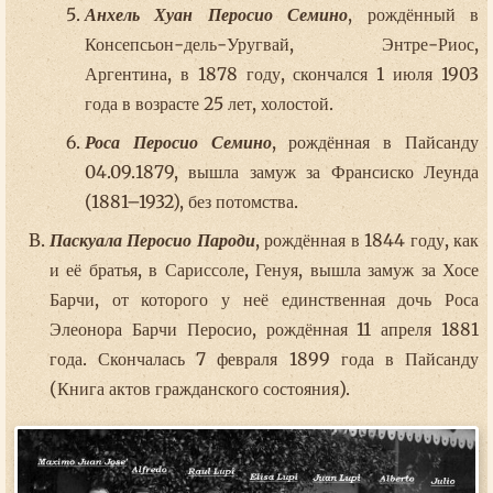
Анхель Хуан Перосио Семино
, рождённый в
Консепсьон-дель-Уругвай, Энтре-Риос,
Аргентина, в 1878 году, скончался 1 июля 1903
года в возрасте 25 лет, холостой.
Роса Перосио Семино
, рождённая в Пайсанду
04.09.1879, вышла замуж за Франсиско Леунда
(1881–1932), без потомства.
Паскуала Перосио Пароди
, рождённая в 1844 году, как
и её братья, в Сариссоле, Генуя, вышла замуж за Хосе
Барчи, от которого у неё единственная дочь Роса
Элеонора Барчи Перосио, рождённая 11 апреля 1881
года. Скончалась 7 февраля 1899 года в Пайсанду
(Книга актов гражданского состояния).