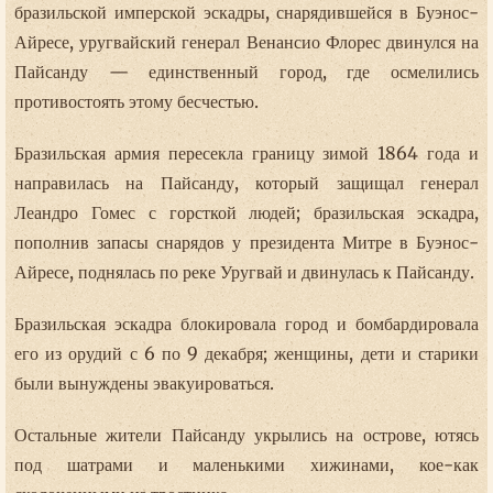
бразильской имперской эскадры, снарядившейся в Буэнос-
Айресе, уругвайский генерал Венансио Флорес двинулся на
Пайсанду — единственный город, где осмелились
противостоять этому бесчестью.
Бразильская армия пересекла границу зимой 1864 года и
направилась на Пайсанду, который защищал генерал
Леандро Гомес с горсткой людей; бразильская эскадра,
пополнив запасы снарядов у президента Митре в Буэнос-
Айресе, поднялась по реке Уругвай и двинулась к Пайсанду.
Бразильская эскадра блокировала город и бомбардировала
его из орудий с 6 по 9 декабря; женщины, дети и старики
были вынуждены эвакуироваться.
Остальные жители Пайсанду укрылись на острове, ютясь
под шатрами и маленькими хижинами, кое-как