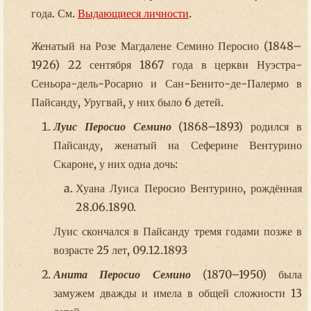
года. См.
Выдающиеся личности
.
Женатый на Розе Магдалене Семино Перосио (1848–
1926) 22 сентября 1867 года в церкви Нуэстра-
Сеньора-дель-Росарио и Сан-Бенито-де-Палермо в
Пайсанду, Уругвай, у них было 6 детей.
Луис Перосио Семино
(1868–1893) родился в
Пайсанду, женатый на Сеферине Вентурино
Скароне, у них одна дочь:
Хуана Луиса Перосио Вентурино, рождённая
28.06.1890.
Луис скончался в Пайсанду тремя годами позже в
возрасте 25 лет, 09.12.1893
Анита Перосио Семино
(1870–1950) была
замужем дважды и имела в общей сложности 13