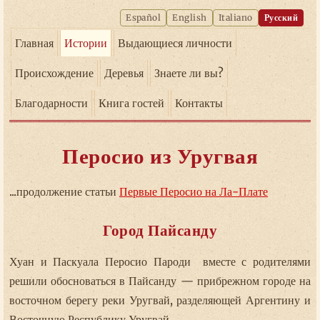
Español
English
Italiano
Русский
Главная
Истории
Выдающиеся личности
Происхождение
Деревья
Знаете ли вы?
Благодарности
Книга гостей
Контакты
Перосио из Уругвая
...продолжение статьи
Первые Перосио на Ла-Плате
Город Пайсанду
Хуан и Паскуала Перосио Пароди вместе с родителями
решили обосноваться в Пайсанду — прибрежном городе на
восточном берегу реки Уругвай, разделяющей Аргентину и
Восточную Республику Уругвай.