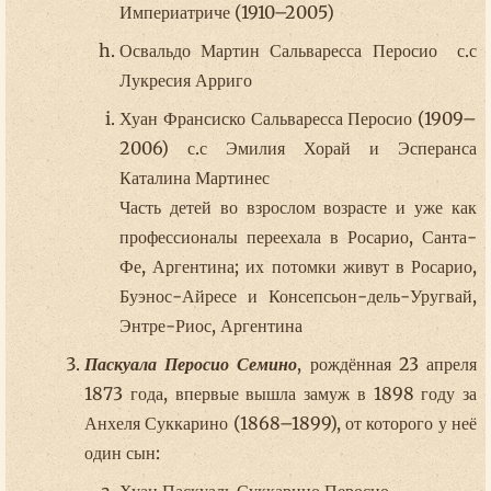
Империатриче (1910–2005)
Освальдо Мартин Сальваресса Перосио с.с
Лукресия Арриго
Хуан Франсиско Сальваресса Перосио (1909–
2006) с.с Эмилия Хорай и Эсперанса
Каталина Мартинес
Часть детей во взрослом возрасте и уже как
профессионалы переехала в Росарио, Санта-
Фе, Аргентина; их потомки живут в Росарио,
Буэнос-Айресе и Консепсьон-дель-Уругвай,
Энтре-Риос, Аргентина
Паскуала Перосио Семино
, рождённая 23 апреля
1873 года, впервые вышла замуж в 1898 году за
Анхеля Суккарино (1868–1899), от которого у неё
один сын:
Хуан Паскуаль Суккарино Перосио.