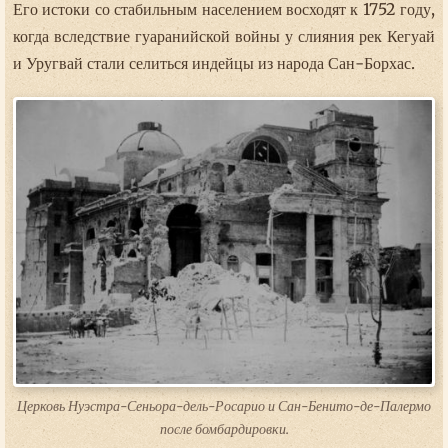
Его истоки со стабильным населением восходят к 1752 году,
когда вследствие гуаранийской войны у слияния рек Кегуай
и Уругвай стали селиться индейцы из народа Сан-Борхас.
Церковь Нуэстра-Сеньора-дель-Росарио и Сан-Бенито-де-Палермо
после бомбардировки.