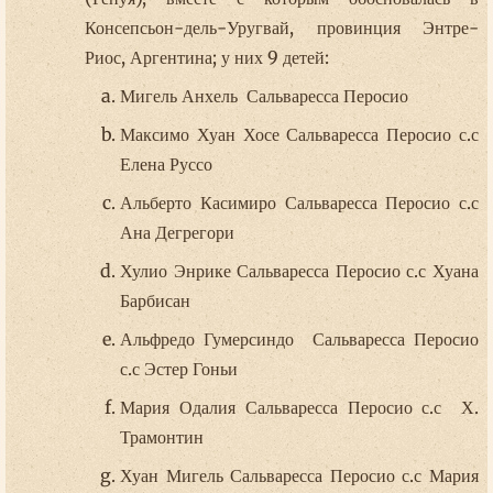
Консепсьон-дель-Уругвай, провинция Энтре-
Риос, Аргентина; у них 9 детей:
Мигель Анхель Сальваресса Перосио
Максимо Хуан Хосе Сальваресса Перосио с.с
Елена Руссо
Альберто Касимиро Сальваресса Перосио с.с
Ана Дегрегори
Хулио Энрике Сальваресса Перосио с.с Хуана
Барбисан
Альфредо Гумерсиндо Сальваресса Перосио
с.с Эстер Гоньи
Мария Одалия Сальваресса Перосио с.с Х.
Трамонтин
Хуан Мигель Сальваресса Перосио с.с Мария