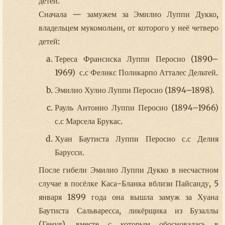
детей.
Сначала — замужем за Эмилио Луппи Дукко,
владельцем мукомольни, от которого у неё четверо
детей:
Тереса Франсиска Луппи Перосио (1890–
1969) с.с Феликс Поликарпо Атталес Дельтей.
Эмилио Хулио Луппи Перосио (1894–1898).
Рауль Антонио Луппи Перосио (1894–1966)
с.с Марсела Брукас.
Хуан Баутиста Луппи Перосио с.с Делия
Барусси.
После гибели Эмилио Луппи Дукко в несчастном
случае в посёлке Каса-Бланка вблизи Пайсанду, 5
января 1899 года она вышла замуж за Хуана
Баутиста Сальваресса, ликёрщика из Бузаллы
(Генуя), вместе с которым обосновалась в