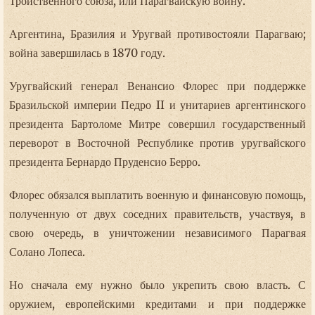
Тройственного союза, или Парагвайскую войну.
Аргентина, Бразилия и Уругвай противостояли Парагваю;
война завершилась в 1870 году.
Уругвайский генерал Венансио Флорес при поддержке
Бразильской империи Педро II и унитариев аргентинского
президента Бартоломе Митре совершил государственный
переворот в Восточной Республике против уругвайского
президента Бернардо Пруденсио Берро.
Флорес обязался выплатить военную и финансовую помощь,
полученную от двух соседних правительств, участвуя, в
свою очередь, в уничтожении независимого Парагвая
Солано Лопеса.
Но сначала ему нужно было укрепить свою власть. С
оружием, европейскими кредитами и при поддержке