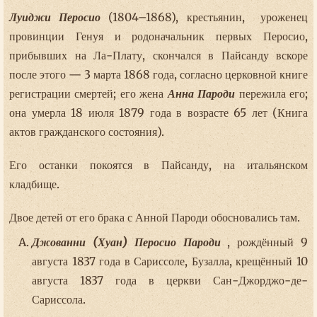
Луиджи Перосио
(1804–1868), крестьянин, уроженец
провинции Генуя и родоначальник первых Перосио,
прибывших на Ла-Плату, скончался в Пайсанду вскоре
после этого — 3 марта 1868 года, согласно церковной книге
регистрации смертей; его жена
Анна Пароди
пережила его;
она умерла 18 июля 1879 года в возрасте 65 лет (Книга
актов гражданского состояния).
Его останки покоятся в Пайсанду, на итальянском
кладбище.
Двое детей от его брака с Анной Пароди обосновались там.
Джованни (Хуан) Перосио Пароди
, рождённый 9
августа 1837 года в Сариссоле, Бузалла, крещённый 10
августа 1837 года в церкви Сан-Джорджо-де-
Сариссола.