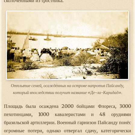
сколоченными из тростника.
Отплытие семей, осаждённых на острове напротив Пайсанду,
который впоследствии получит название «Де-ла-Каридад».
Площадь была осаждена 2000 бойцами Флореса, 3000
пехотинцами, 1000 кавалеристами и 48 орудиями
бразильской артиллерии. Военный гарнизон Пайсанду понёс
огромные потери, однако отвергал сдачу, категорически