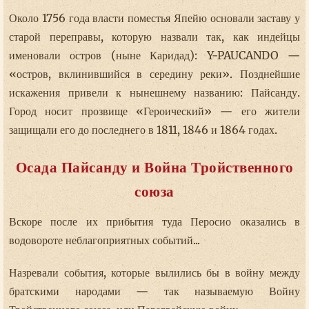
Около 1756 года власти поместья Япейю основали заставу у
старой переправы, которую назвали так, как индейцы
именовали остров (ныне Каридад): Y-PAUCANDO —
«остров, вклинившийся в середину реки». Позднейшие
искажения привели к нынешнему названию: Пайсанду.
Город носит прозвище «Героический» — его жители
защищали его до последнего в 1811, 1846 и 1864 годах.
Осада Пайсанду и Война Тройственного
союза
Вскоре после их прибытия туда Перосио оказались в
водовороте неблагоприятных событий...
Назревали события, которые вылились бы в войну между
братскими народами — так называемую Войну