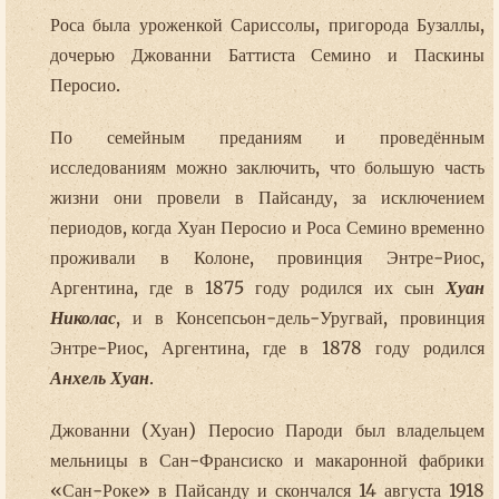
Роса была уроженкой Сариссолы, пригорода Бузаллы,
дочерью Джованни Баттиста Семино и Паскины
Перосио.
По семейным преданиям и проведённым
исследованиям можно заключить, что большую часть
жизни они провели в Пайсанду, за исключением
периодов, когда Хуан Перосио и Роса Семино временно
проживали в Колоне, провинция Энтре-Риос,
Аргентина, где в 1875 году родился их сын
Хуан
Николас
, и в Консепсьон-дель-Уругвай, провинция
Энтре-Риос, Аргентина, где в 1878 году родился
Анхель Хуан
.
Джованни (Хуан) Перосио Пароди был владельцем
мельницы в Сан-Франсиско и макаронной фабрики
«Сан-Роке» в Пайсанду и скончался 14 августа 1918