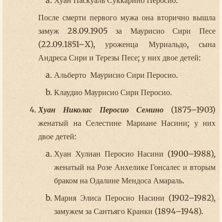
После смерти первого мужа она вторично вышла
замуж 28.09.1905 за Маурисио Сири Песе
(22.09.1851–X), уроженца Муриальдо, сына
Андреса Сири и Терезы Песе; у них двое детей:
Альберто Маурисио Сири Перосио.
Клаудио Маурисио Сири Перосио.
Хуан Николас Перосио Семино
(1875–1903)
женатый на Селестине Мариане Насини; у них
двое детей:
Хуан Хулиан Перосио Насини (1900–1988),
женатый на Розе Анхелике Гонсалес и вторым
браком на Одалине Мендоса Амараль.
Мария Элиса Перосио Насини (1902–1982),
замужем за Сантьяго Кранки (1894–1948).