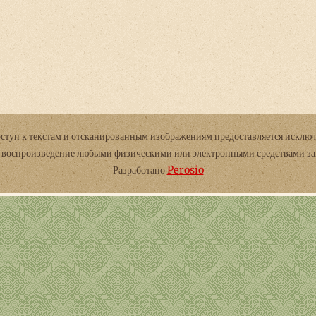
оступ к текстам и отсканированным изображениям предоставляется исключ
и воспроизведение любыми физическими или электронными средствами з
Разработано
Perosio