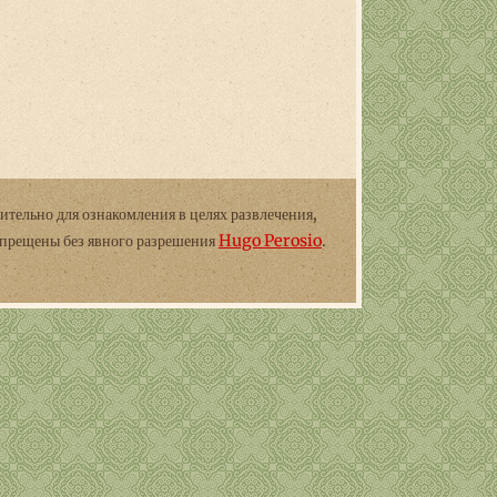
ительно для ознакомления в целях развлечения,
апрещены без явного разрешения
Hugo Perosio
.