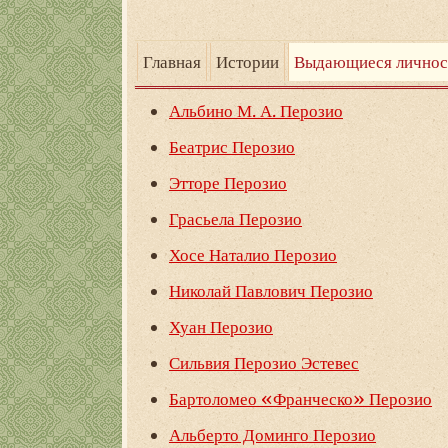
Главная
Истории
Выдающиеся личнос
Альбино М. А. Перозио
Беатрис Перозио
Этторе Перозио
Грасьела Перозио
Хосе Наталио Перозио
Николай Павлович Перозио
Хуан Перозио
Сильвия Перозио Эстевес
Бартоломео «Франческо» Перозио
Альберто Доминго Перозио