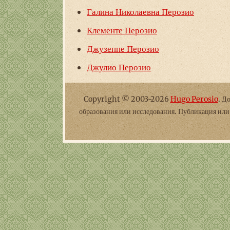
Галина Николаевна Перозио
Клементе Перозио
Джузеппе Перозио
Джулио Перозио
Copyright © 2003-2026
Hugo Perosio
. Д
образования или исследования. Публикация ил