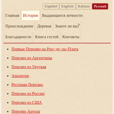
Español
English
Italiano
Русский
Главная
Истории
Выдающиеся личности
Происхождение
Деревья
Знаете ли вы?
Благодарности
Книга гостей
Контакты
Первые Перозио на Рио-де-ла-Плата
Перозио из Аргентины
Перозио из Уругвая
Аналогии
Ресторан Перозио
Перозио из России
Перозио из США
Перозио Артола