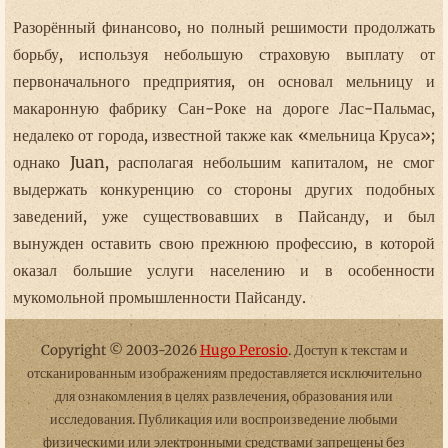
Разорённый финансово, но полный решимости продолжать
борьбу, используя небольшую страховую выплату от
первоначального предприятия, он основал мельницу и
макаронную фабрику Сан-Роке на дороге Лас-Пальмас,
недалеко от города, известной также как «мельница Круса»;
однако Juan, располагая небольшим капиталом, не смог
выдержать конкуренцию со стороны других подобных
заведений, уже существовавших в Пайсанду, и был
вынужден оставить свою прежнюю профессию, в которой
оказал большие услуги населению и в особенности
мукомольной промышленности Пайсанду.
Copyright © 2003-2026
Hugo Perosio
. Доступ к текстам и
отсканированным изображениям предоставляется исключительно
для ознакомления в целях развлечения, образования или
исследования. Публикация или воспроизведение любыми
физическими или электронными средствами запрещены без