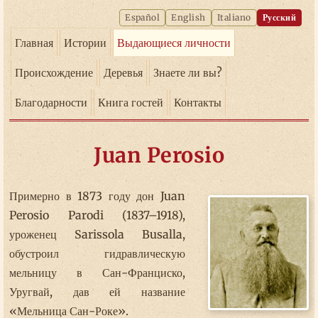
Español
English
Italiano
Русский
Главная
Истории
Выдающиеся личности
Происхождение
Деревья
Знаете ли вы?
Благодарности
Книга гостей
Контакты
Juan Perosio
Примерно в 1873 году дон Juan
Perosio Parodi (1837–1918),
уроженец Sarissola Busalla,
обустроил гидравлическую
мельницу в Сан-Франциско,
Уругвай, дав ей название
«Мельница Сан-Роке».