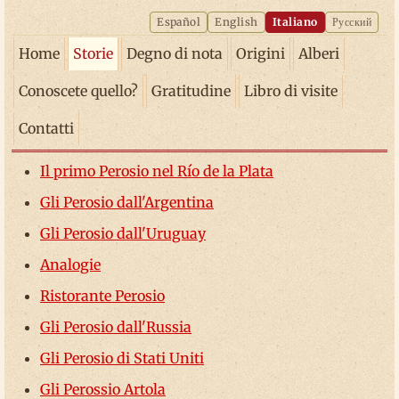
Español
English
Italiano
Русский
Home
Storie
Degno di nota
Origini
Alberi
Conoscete quello?
Gratitudine
Libro di visite
Contatti
Il primo Perosio nel Río de la Plata
Gli Perosio dall'Argentina
Gli Perosio dall'Uruguay
Analogie
Ristorante Perosio
Gli Perosio dall'Russia
Gli Perosio di Stati Uniti
Gli Perossio Artola