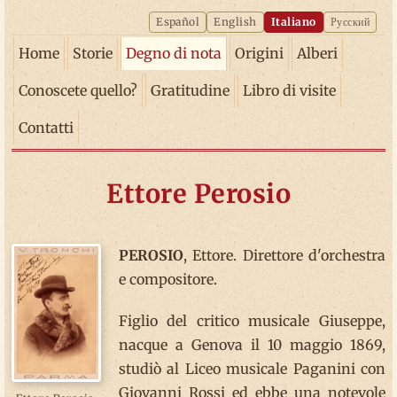
Español
English
Italiano
Русский
Home
Storie
Degno di nota
Origini
Alberi
Conoscete quello?
Gratitudine
Libro di visite
Contatti
Ettore Perosio
PEROSIO
, Ettore. Direttore d'orchestra
e compositore.
Figlio del critico musicale Giuseppe,
nacque a Genova il 10 maggio 1869,
studiò al Liceo musicale Paganini con
Giovanni Rossi ed ebbe una notevole