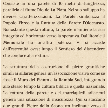
Consiste in una parete di 10 metri di lunghezza,
parallela al fiume
Rio de La Plata
. Nel suo sviluppo ha
diverse caratterizzazioni.
La Parete
simbolizza il
Popolo Ebreo
e la
Rottura della Parete
l'
Olocausto
.
Nonostante questa rottura, la parete mantiene la sua
integrità ed è orientata verso la speranza. Dal litorale il
Memoriale
ha un'altra potenza. Vi si accede
dall'estremità ovest lungo il
Sentiero del discendere
che conduce alla rottura.
La struttura della costruzione di pietre granitiche
simili ai
sillares
genera un'associazione visiva come se
fosse il
Muro del Pianto
e la
Rambla Sud
, integrando
allo stesso tempo la cultura biblica e quella nazionale.
La rottura della parete e dei marciapiedi adiacenti
genera una situazione di insicurezza. Qui si staccano
due grandi
Pietre dello Sconcerto
inclinate verso il