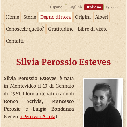
Español
English
Italiano
Русский
Home
Storie
Degno di nota
Origini
Alberi
Conoscete quello?
Gratitudine
Libro di visite
Contatti
Silvia Perossio Esteves
Silvia Perossio Esteves
, è nata
in Montevideo il 10 di Gennaio
di 1961. I loro antenati erano di
Ronco Scrivia, Francesco
Perosio e Luigia Bondanza
(vedere
i Perossio Artola
).