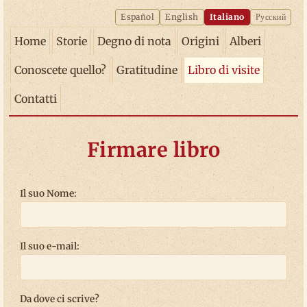
Español
English
Italiano
Русский
Home
Storie
Degno di nota
Origini
Alberi
Conoscete quello?
Gratitudine
Libro di visite
Contatti
Firmare libro
Il suo Nome:
Il suo e-mail:
Da dove ci scrive?