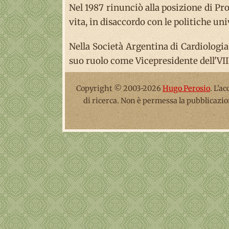
Nel 1987 rinunciò alla posizione di Pro
vita, in disaccordo con le politiche uni
Nella Società Argentina di Cardiologia
suo ruolo come Vicepresidente dell'VII
Copyright © 2003-2026
Hugo Perosio
. L'a
di ricerca. Non è permessa la pubblicazio