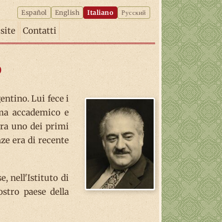
Español
English
Italiano
Русский
isite
Contatti
o
entino. Lui fece i
ima accademico e
era uno dei primi
nze era di recente
, nell'Istituto di
ostro paese della