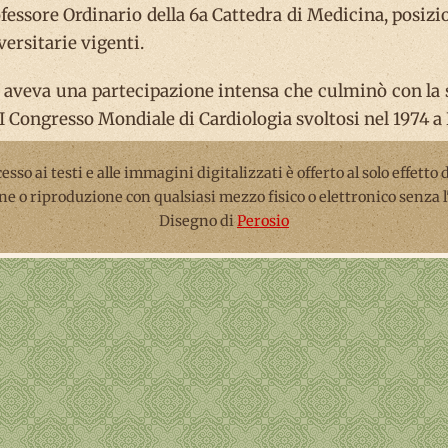
fessore Ordinario della 6a Cattedra di Medicina, posizi
versitarie vigenti.
 aveva una partecipazione intensa che culminò con la s
I Congresso Mondiale di Cardiologia svoltosi nel 1974 a
ccesso ai testi e alle immagini digitalizzati è offerto al solo effetto
ne o riproduzione con qualsiasi mezzo fisico o elettronico senza 
Disegno di
Perosio