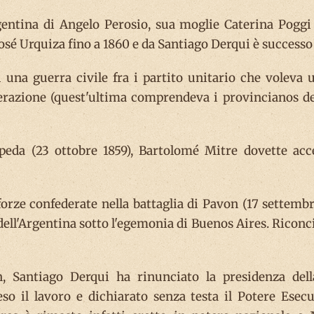
gentina di Angelo Perosio, sua moglie Caterina Poggi
osé Urquiza fino a 1860 e da Santiago Derqui è successo
 una guerra civile fra i partito unitario che voleva u
derazione (quest'ultima comprendeva i provincianos de
peda (23 ottobre 1859), Bartolomé Mitre dovette acce
e forze confederate nella battaglia di Pavon (17 settem
ell'Argentina sotto l'egemonia di Buenos Aires. Riconcili
n, Santiago Derqui ha rinunciato la presidenza dell
so il lavoro e dichiarato senza testa il Potere Esec