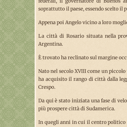
federali, il governatore di Buenos a
soprattutto il paese, essendo scelto il p
Appena poi Angelo vicino a loro moglie
La città di Rosario situata nella pro
Argentina.
È trovato ha reclinato sul margine occi
Nato nel secolo XVIII come un piccolo v
ha acquisito il rango di città dalla l
Crespo.
Da qui è stato iniziata una fase di ve
più prospere città di Sudamerica.
In quegli anni in cui il centro politic