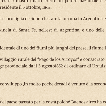
ires è rimasto infatti eretto in potere nazionale e
residente il 5 ottobre, 1862.
 e loro figlia decidono testare la fortuna in Argentina
vincia di Santa Fe, nell'est di Argentina, è uno delle
dentale di uno dei fiumi più lunghi del paese, il fiume 
illaggio rurale del "Pago de los Arroyos" e consacrato Il
egge provinciale da il 3 agosto1852 di ordinare di Urq
loce sviluppo ,in molto poche decadi è venuto è la seco
o del paese passato per la costa poiché Buenos aires ha 