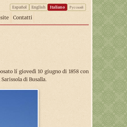
Español
English
Italiano
Русский
isite
Contatti
posato lí giovedì 10 giugno di 1858 con
Sarissola di Busalla.