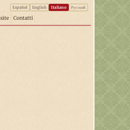
Español
English
Italiano
Русский
isite
Contatti