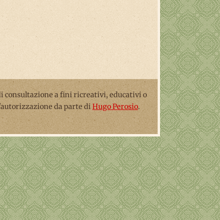
 di consultazione a fini ricreativi, educativi o
l'autorizzazione da parte di
Hugo Perosio
.