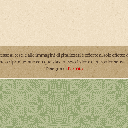
ccesso ai testi e alle immagini digitalizzati è offerto al solo effetto
ne o riproduzione con qualsiasi mezzo fisico o elettronico senza 
Disegno di
Perosio