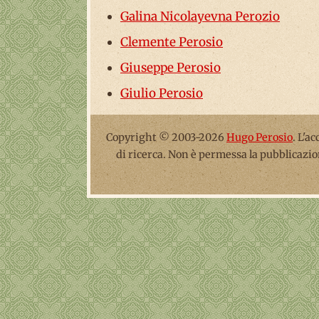
Galina Nicolayevna Perozio
Clemente Perosio
Giuseppe Perosio
Giulio Perosio
Copyright © 2003-2026
Hugo Perosio
. L'a
di ricerca. Non è permessa la pubblicazio