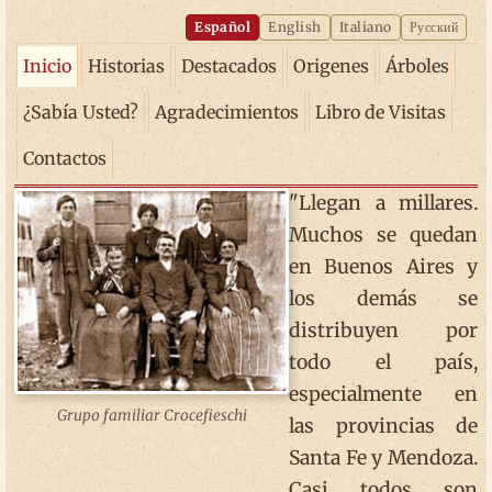
Español
English
Italiano
Русский
Inicio
Historias
Destacados
Origenes
Árboles
¿Sabía Usted?
Agradecimientos
Libro de Visitas
Contactos
"Llegan a millares.
Muchos se quedan
en Buenos Aires y
los demás se
distribuyen por
todo el país,
especialmente en
Grupo familiar Crocefieschi
las provincias de
Santa Fe y Mendoza.
Casi todos son