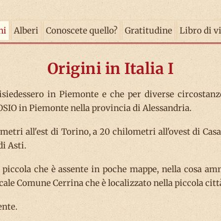
ni
Alberi
Conoscete quello?
Gratitudine
Libro di v
Origini in Italia I
isiedessero in Piemonte e che per diverse circostan
ROSIO in Piemonte nella provincia di Alessandria.
ometri all'est di Torino, a 20 chilometri all'ovest di C
di Asti.
sì piccola che è assente in poche mappe, nella cosa a
ocale Comune Cerrina che è localizzato nella piccola cit
ente.