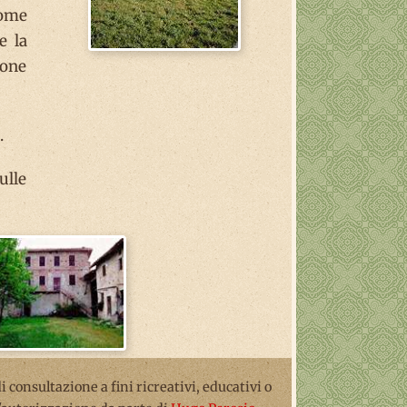
nome
e la
ione
.
ulle
 di consultazione a fini ricreativi, educativi o