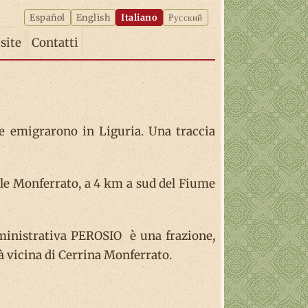
Español
English
Italiano
Русский
isite
Contatti
ze emigrarono in Liguria. Una traccia
asale Monferrato, a 4 km a sud del Fiume
mministrativa PEROSIO è una frazione,
tà vicina di Cerrina Monferrato.