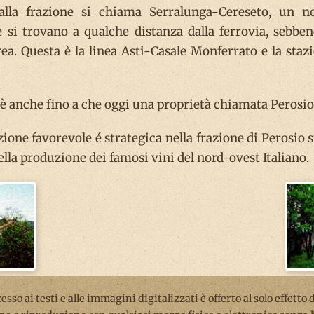
 alla frazione si chiama Serralunga-Cereseto, un 
 si trovano a qualche distanza dalla ferrovia, sebben
ea. Questa è la linea Asti-Casale Monferrato e la staz
è anche fino a che oggi una proprietà chiamata Perosio
ione favorevole é strategica nella frazione di Perosio s
lla produzione dei famosi vini del nord-ovest Italiano.
ccesso ai testi e alle immagini digitalizzati è offerto al solo effetto