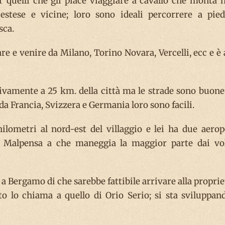
r quelli che gli piace viaggiare a cavallo che monta n
 estese e vicine; loro sono ideali percorrere a pied
sca.
 e venire da Milano, Torino Novara, Vercelli, ecc e è 
ivamente a 25 km. della città ma le strade sono buone 
 da Francia, Svizzera e Germania loro sono facili.
ometri al nord-est del villaggio e lei ha due aerop
È Malpensa a che maneggia la maggior parte dai vol
a Bergamo di che sarebbe fattibile arrivare alla proprie
o lo chiama a quello di Orio Serio; si sta sviluppan