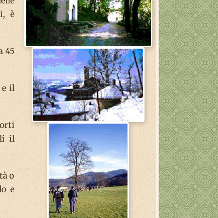
elle
i, è
a 45
e il
orti
i il
tà o
do e