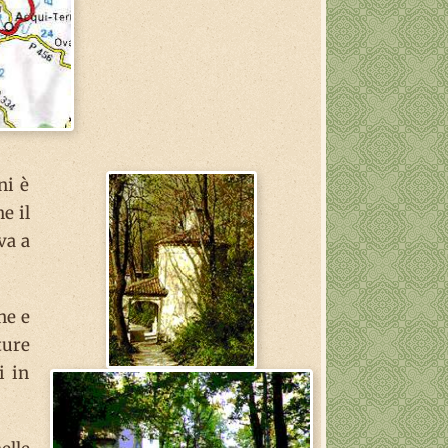
ni è
e il
va a
ne e
ture
i in