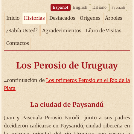
Español
English
Italiano
Русский
Inicio
Historias
Destacados
Origenes
Árboles
¿Sabía Usted?
Agradecimientos
Libro de Visitas
Contactos
Los Perosio de Uruguay
...continuación de
Los primeros Perosio en el Río de la
Plata
La ciudad de Paysandú
Juan y Pascuala Perosio Parodi junto a sus padres
decidieron radicarse en Paysandú, ciudad ribereña en
la margen oriental del río Uruguay que separa a